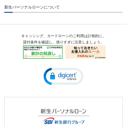
提携先金融機関のATM
よくあるご質問
貸付条件
店舗検索
新生パーソナルローンについて
お振込み
お問合せ
会員特典
会社概要
自動引落・口座振替
金融犯罪にご注意ください
返済シミュレーション
経営理念
お知らせ一覧
キャッシング、カードローンのご利用は計画的に。
公告
メンテナンス情報
貸付条件を確認し、借りすぎに注意しましょう。
沿革
用語集
会員規約
当社の個人情報保護への取組み
マネー・ローンダリング及びテロ資金供与対策に関する当社の取組
みについて
収入証明書類提出のお願い
SBI新生銀行グループ マネー・ローンダリング及びテロ資金供与対
不正利用被害の補償方針
策ポリシー