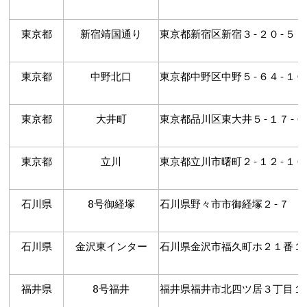
東京都
新宿靖国通り
東京都新宿区新宿３-２０-５ 
東京都
中野北口
東京都中野区中野５-６４-１０
東京都
大井町
東京都品川区東大井５-１７-
東京都
立川
東京都立川市曙町２-１２-１６
石川県
8号御経塚
石川県野々市市御経塚２-７
石川県
金沢東インター
石川県金沢市福久町ホ２１番１
福井県
8号福井
福井県福井市北四ツ居３丁目１