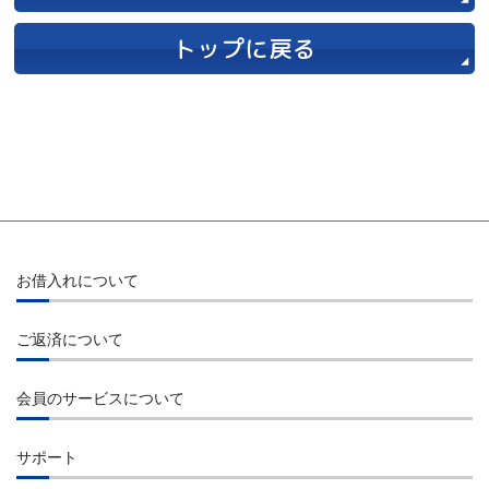
トップに戻る
お借入れについて
お借入れ
ご返済について
インターネット
ご返済
コンビニエンスストアのATM
会員のサービスについて
インターネット
提携先金融機関のATM
会員ログイン
コンビニエンスストアのATM
サポート
ご指定口座へのお振込み
会員サービス