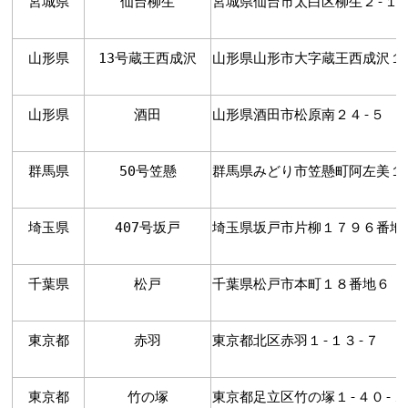
宮城県
仙台柳生
宮城県仙台市太白区柳生２-１-
山形県
13号蔵王西成沢
山形県山形市大字蔵王西成沢１
山形県
酒田
山形県酒田市松原南２４-５
群馬県
50号笠懸
群馬県みどり市笠懸町阿左美１
埼玉県
407号坂戸
埼玉県坂戸市片柳１７９６番地
千葉県
松戸
千葉県松戸市本町１８番地６ 
東京都
赤羽
東京都北区赤羽１-１３-７
東京都
竹の塚
東京都足立区竹の塚１-４０-１