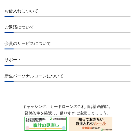
お借入れについて
お借入れ
ご返済について
インターネット
ご返済
コンビニエンスストアのATM
会員のサービスについて
インターネット
提携先金融機関のATM
会員ログイン
コンビニエンスストアのATM
サポート
ご指定口座へのお振込み
会員サービス
提携先金融機関のATM
よくあるご質問
貸付条件
店舗検索
新生パーソナルローンについて
お振込み
お問合せ
会員特典
会社概要
自動引落・口座振替
金融犯罪にご注意ください
返済シミュレーション
経営理念
お知らせ一覧
キャッシング、カードローンのご利用は計画的に。
公告
メンテナンス情報
貸付条件を確認し、借りすぎに注意しましょう。
沿革
用語集
会員規約
当社の個人情報保護への取組み