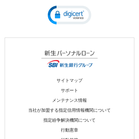
マネー・ローンダリング及びテロ資金供与対策に関する当社の取組
みについて
収入証明書類提出のお願い
SBI新生銀行グループ マネー・ローンダリング及びテロ資金供与対
不正利用被害の補償方針
策ポリシー
サイトマップ
サポート
メンテナンス情報
当社が加盟する指定信用情報機関について
指定紛争解決機関について
行動憲章