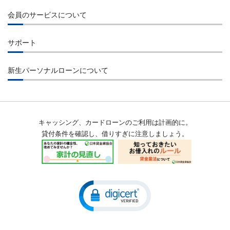
ご返済
コンビニエンスストアのATM
会員のサービスについて
インターネット
提携先金融機関のATM
会員ログイン
コンビニエンスストアのATM
サポート
ご指定口座へのお振込み
会員サービス
提携先金融機関のATM
よくあるご質問
貸付条件
店舗検索
新生パーソナルローンについて
お振込み
お問合せ
会員特典
会社概要
自動引落・口座振替
金融犯罪にご注意ください
返済シミュレーション
経営理念
お知らせ一覧
キャッシング、カードローンのご利用は計画的に。
公告
メンテナンス情報
貸付条件を確認し、借りすぎに注意しましょう。
沿革
用語集
会員規約
当社の個人情報保護への取組み
マネー・ローンダリング及びテロ資金供与対策に関する当社の取組
みについて
収入証明書類提出のお願い
SBI新生銀行グループ マネー・ローンダリング及びテロ資金供与対
不正利用被害の補償方針
策ポリシー