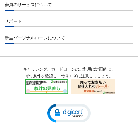
コンビニエンスストアのATM
会員のサービスについて
インターネット
提携先金融機関のATM
会員ログイン
コンビニエンスストアのATM
サポート
ご指定口座へのお振込み
会員サービス
提携先金融機関のATM
よくあるご質問
貸付条件
店舗検索
新生パーソナルローンについて
お振込み
お問合せ
会員特典
会社概要
自動引落・口座振替
金融犯罪にご注意ください
返済シミュレーション
経営理念
お知らせ一覧
キャッシング、カードローンのご利用は計画的に。
公告
メンテナンス情報
貸付条件を確認し、借りすぎに注意しましょう。
沿革
用語集
会員規約
当社の個人情報保護への取組み
マネー・ローンダリング及びテロ資金供与対策に関する当社の取組
みについて
収入証明書類提出のお願い
SBI新生銀行グループ マネー・ローンダリング及びテロ資金供与対
不正利用被害の補償方針
策ポリシー