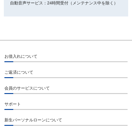
自動音声サービス：24時間受付（メンテナンス中を除く）
お借入れについて
お借入れ
ご返済について
インターネット
ご返済
コンビニエンスストアのATM
会員のサービスについて
インターネット
提携先金融機関のATM
会員ログイン
コンビニエンスストアのATM
サポート
ご指定口座へのお振込み
会員サービス
提携先金融機関のATM
よくあるご質問
貸付条件
店舗検索
新生パーソナルローンについて
お振込み
お問合せ
会員特典
会社概要