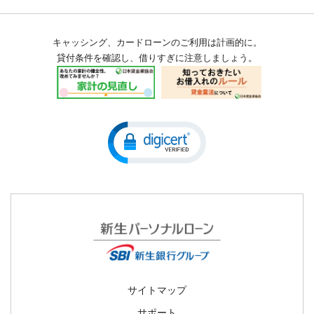
自動引落・口座振替
金融犯罪にご注意ください
返済シミュレーション
経営理念
お知らせ一覧
キャッシング、カードローンのご利用は計画的に。
公告
メンテナンス情報
貸付条件を確認し、借りすぎに注意しましょう。
沿革
用語集
会員規約
当社の個人情報保護への取組み
マネー・ローンダリング及びテロ資金供与対策に関する当社の取組
みについて
収入証明書類提出のお願い
SBI新生銀行グループ マネー・ローンダリング及びテロ資金供与対
不正利用被害の補償方針
策ポリシー
サイトマップ
サポート