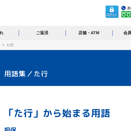
お
れ
ご返済
店舗・ATM
会
た行
用語集／た行
「た行」から始まる用語
担保